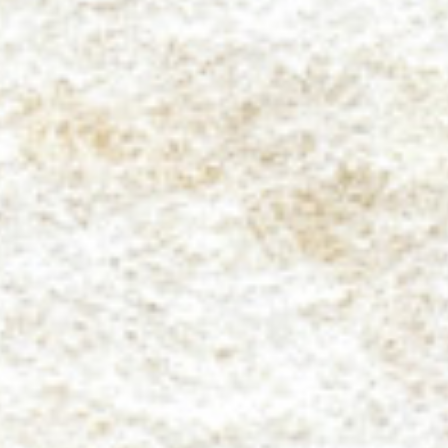
た
く
み
の